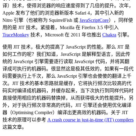
译）技术，使得浏览器的响应速度得到了几倍的提升。次年，
Apple 发布了他们的浏览器新版本 Safari 4，其中引入新的
Nitro 引擎（也被称为 SquirrelFish 或
JavaScriptCore
），同样使
用的是 JIT 技术。紧接着，Mozilla 在 Firefox 3.5 中引入
TraceMonkey
技术，Microsoft 在 2011 年也推出
Chakra
引擎。
使用 JIT 技术，极大的提高了 JavaScript 的性能。那么 JIT 是
如何工作的呢？我们知道，JavaScript 是解释型语言，因此传
统的 JavaScript 引擎需要逐行读取 JavaScript 代码，并将其翻
译成可执行的机器码。很显然这是极其低效的，如果有一段代
码需要执行上千次，那么 JavaScript 引擎也会傻傻的翻译上千
次。JIT 技术的基本思路就是缓存，它将执行频次比较高的代
码实时编译成机器码，并缓存起来，当下次执行到同样代码时
直接使用相应的机器码替换掉，从而获得极大的性能提升。另
外，对于执行频次非常高的代码，JIT 引擎还会使用优化编译
器（Optimising Compiler）编译出更高效的机器码。关于 JIT
技术的原理可以参考
A crash course in just-in-time (JIT) compilers
这篇文章。