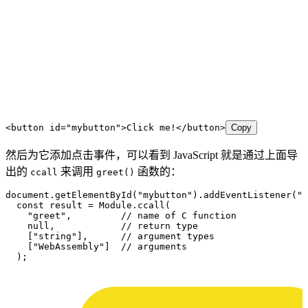
<
button
 id
=
"
mybutton
"
>
Click me!
</
button
>
Copy
然后为它添加点击事件，可以看到 JavaScript 就是通过上面导
出的
来调用
函数的：
ccall
greet()
document
.
getElementById
(
"
mybutton
"
)
.
addEventListener
(
"
c
  const
 result
 =
 Module
.
ccall
(
    "
greet
"
,
         // name of C function
    null
,
            // return type
    [
"
string
"
]
,
      // argument types
    [
"
WebAssembly
"
]
  // arguments
  );