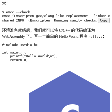
常：
$ emcc --check
emcc (Emscripten gcc/clang-like replacement + linker em
shared:INFO: (Emscripten: Running sanity checks)
Copy
环境准备就绪后，我们就可以将 C/C++ 的代码编译为
WebAssembly 了。写一个简单的 Hello World 程序
：
hello.c
#
include
 <
stdio.h
>
int
 main
() {
    printf
(
"
Hello World
\n
"
)
;
    return
 0
;