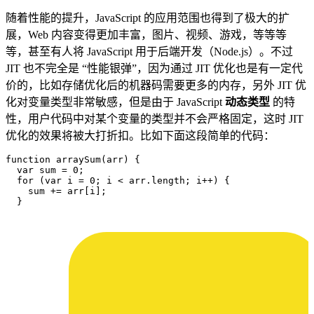
随着性能的提升，JavaScript 的应用范围也得到了极大的扩
展，Web 内容变得更加丰富，图片、视频、游戏，等等等
等，甚至有人将 JavaScript 用于后端开发（Node.js）。不过
JIT 也不完全是 “性能银弹”，因为通过 JIT 优化也是有一定代
价的，比如存储优化后的机器码需要更多的内存，另外 JIT 优
化对变量类型非常敏感，但是由于 JavaScript
动态类型
的特
性，用户代码中对某个变量的类型并不会严格固定，这时 JIT
优化的效果将被大打折扣。比如下面这段简单的代码：
function
 arraySum
(
arr
)
 {
  var
 sum
 =
 0
;
  for
 (
var
 i
 =
 0
; 
i
 <
 arr
.
length
; 
i
++
) {
    sum
 +=
 arr
[
i
];
  }