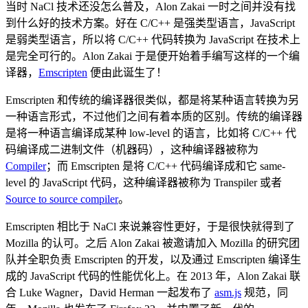
当时 NaCl 技术还没怎么普及，Alon Zakai 一时之间并没有找
到什么好的技术方案。好在 C/C++ 是强类型语言，JavaScript
是弱类型语言，所以将 C/C++ 代码转换为 JavaScript 在技术上
是完全可行的。Alon Zakai 于是便开始着手编写这样的一个编
译器，
Emscripten
便由此诞生了！
Emscripten 和传统的编译器很类似，都是将某种语言转换为另
一种语言形式，不过他们之间有着本质的区别。传统的编译器
是将一种语言编译成某种 low-level 的语言，比如将 C/C++ 代
码编译成二进制文件（机器码），这种编译器被称为
Compiler
；而 Emscripten 是将 C/C++ 代码编译成和它 same-
level 的 JavaScript 代码，这种编译器被称为 Transpiler 或者
Source to source compiler
。
Emscripten 相比于 NaCl 来说兼容性更好，于是很快就得到了
Mozilla 的认可。之后 Alon Zakai 被邀请加入 Mozilla 的研究团
队并全职负责 Emscripten 的开发，以及通过 Emscripten 编译生
成的 JavaScript 代码的性能优化上。在 2013 年，Alon Zakai 联
合 Luke Wagner，David Herman 一起发布了
asm.js
规范，同