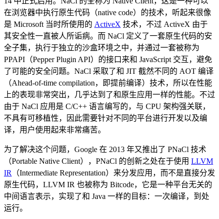
14 中正式启用。NaCl 的全称为 Native Client，这是一种可以
在浏览器中执行原生代码（native code）的技术，听起来很像
是 Microsoft 当时所使用的
ActiveX
技术，不过 ActiveX 由于
其安全性一直被人所诟病。而 NaCl 定义了一套原生代码的安
全子集，执行于独立的沙盒环境之中，并通过一套被称为
PPAPI（Pepper Plugin API）的接口来和 JavaScript 交互，避免
了可能的安全问题。NaCl 采取了和 JIT 截然不同的 AOT 编译
（Ahead-of-time compilation，即提前编译）技术，所以在性能
上的表现非常突出，几乎达到了和原生应用一样的性能。不过
由于 NaCl 应用是 C/C++ 语言编写的，与 CPU 架构强关联，
不具有可移植性，因此需要针对不同的平台进行开发以及编
译，用户使用起来非常痛苦。
为了解决这个问题，Google 在 2013 年又推出了 PNaCl 技术
（Portable Native Client），PNaCl 的创新之处在于使用
LLVM
IR
（Intermediate Representation）来分发应用，而不是直接分发
原生代码，LLVM IR 也被称为 Bitcode，它是一种平台无关的
中间语言表示，实现了和 Java 一样的目标：一次编译，到处
运行。